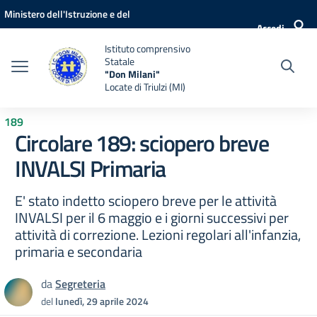
Vai ai contenuti
Vai al menu di navigazione
Vai al footer
Ministero dell'Istruzione e del
Accedi
Merito
Istituto comprensivo
Statale
"Don Milani"
Locate di Triulzi (MI)
189
Circolare 189: sciopero breve
INVALSI Primaria
E' stato indetto sciopero breve per le attività
INVALSI per il 6 maggio e i giorni successivi per
attività di correzione. Lezioni regolari all'infanzia,
primaria e secondaria
da
Segreteria
del
lunedì, 29 aprile 2024