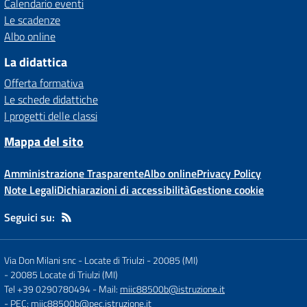
Calendario eventi
Le scadenze
Albo online
La didattica
Offerta formativa
Le schede didattiche
I progetti delle classi
Mappa del sito
Amministrazione Trasparente
Albo online
Privacy Policy
Note Legali
Dichiarazioni di accessibilità
Gestione cookie
Seguici su:
Via Don Milani snc - Locate di Triulzi - 20085 (MI)
-
20085 Locate di Triulzi (MI)
Tel +39 0290780494
- Mail:
miic88500b@istruzione.it
- PEC:
miic88500b@pec.istruzione.it