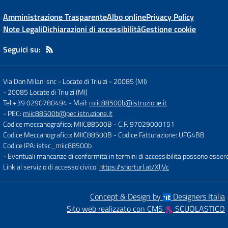
Amministrazione Trasparente
Albo online
Privacy Policy
Note Legali
Dichiarazioni di accessibilità
Gestione cookie
Seguici su:
Via Don Milani snc - Locate di Triulzi - 20085 (MI)
-
20085 Locate di Triulzi (MI)
Tel +39 0290780494
- Mail:
miic88500b@istruzione.it
- PEC:
miic88500b@pec.istruzione.it
Codice meccanografico: MIIC88500B
- C.F. 97029000151
Codice Meccanografico: MIIC88500B
- Codice Fatturazione: UFG4BB
Codice IPA: istsc_miic88500b
- Eventuali mancanze di conformità in termini di accessibilità possono esser
Link al servizio di accesso civico:
https://shorturl.at/XljVc
Concept & Design by
Designers Italia
Sito web realizzato con CMS
SCUOLASTICO