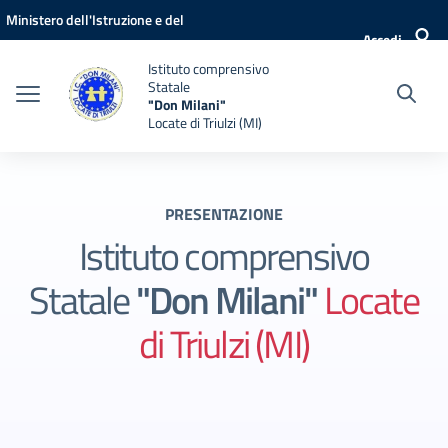
Vai ai contenuti
Vai al menu di navigazione
Vai al footer
Ministero dell'Istruzione e del
Accedi
Merito
Istituto comprensivo
Statale
"Don Milani"
Locate di Triulzi (MI)
PRESENTAZIONE
Istituto comprensivo
Statale
"Don Milani"
Locate
di Triulzi (MI)