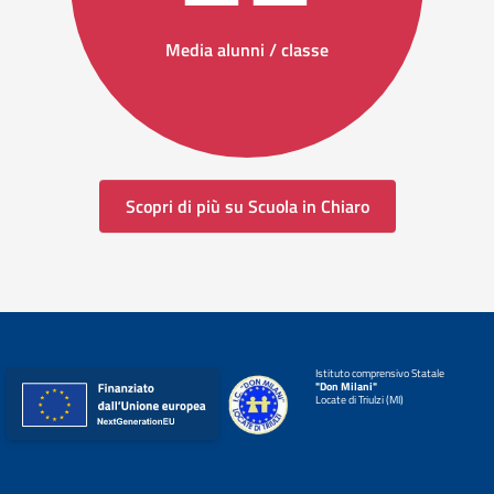
Media alunni / classe
Scopri di più su Scuola in Chiaro
Istituto comprensivo Statale
"Don Milani"
Locate di Triulzi (MI)