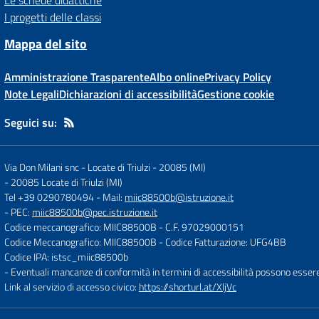
Le schede didattiche
I progetti delle classi
Mappa del sito
Amministrazione Trasparente
Albo online
Privacy Policy
Note Legali
Dichiarazioni di accessibilità
Gestione cookie
Seguici su:
Via Don Milani snc - Locate di Triulzi - 20085 (MI)
-
20085 Locate di Triulzi (MI)
Tel +39 0290780494
- Mail:
miic88500b@istruzione.it
- PEC:
miic88500b@pec.istruzione.it
Codice meccanografico: MIIC88500B
- C.F. 97029000151
Codice Meccanografico: MIIC88500B
- Codice Fatturazione: UFG4BB
Codice IPA: istsc_miic88500b
- Eventuali mancanze di conformità in termini di accessibilità possono esser
Link al servizio di accesso civico:
https://shorturl.at/XljVc