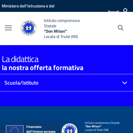
Vai ai contenuti
Vai al menu di navigazione
Vai al footer
Ministero dell'Istruzione e del
Accedi
Merito
Istituto comprensivo
Statale
"Don Milani"
Locate di Triulzi (MI)
La didattica
la nostra offerta formativa
Scuola/Istituto
Istituto comprensivo Statale
"Don Milani"
Locate di Triulzi (MI)