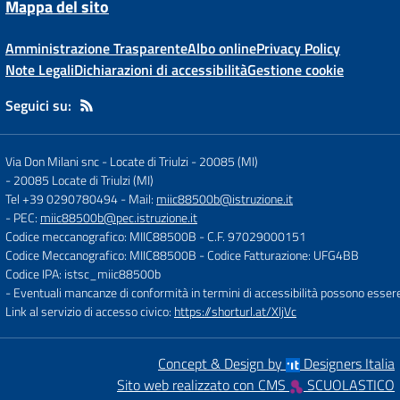
Mappa del sito
Amministrazione Trasparente
Albo online
Privacy Policy
Note Legali
Dichiarazioni di accessibilità
Gestione cookie
Seguici su:
Via Don Milani snc - Locate di Triulzi - 20085 (MI)
-
20085 Locate di Triulzi (MI)
Tel +39 0290780494
- Mail:
miic88500b@istruzione.it
- PEC:
miic88500b@pec.istruzione.it
Codice meccanografico: MIIC88500B
- C.F. 97029000151
Codice Meccanografico: MIIC88500B
- Codice Fatturazione: UFG4BB
Codice IPA: istsc_miic88500b
- Eventuali mancanze di conformità in termini di accessibilità possono esser
Link al servizio di accesso civico:
https://shorturl.at/XljVc
Concept & Design by
Designers Italia
Sito web realizzato con CMS
SCUOLASTICO