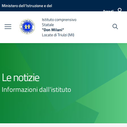
Vai ai contenuti
Vai al menu di navigazione
Vai al footer
Ministero dell'Istruzione e del
Accedi
Merito
Istituto comprensivo
Statale
"Don Milani"
Locate di Triulzi (MI)
Le notizie
Informazioni dall'istituto