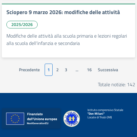
Sciopero 9 marzo 2026: modifiche delle attività
2025/2026
Modifiche delle attività alla scuola primaria e lezioni regolari
alla scuola dell'infanzia e secondaria
Precedente
1
2
3
...
16
Successiva
Totale notizie: 142
Istituto comprensivo Statale
"Don Milani"
Locate di Triulzi (MI)