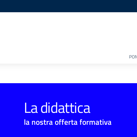
PON
La didattica
la nostra offerta formativa