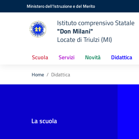
Vai ai contenuti
Vai al menu di navigazione
Vai al footer
Ministero dell'Istruzione e del Merito
Istituto comprensivo Statale
"Don Milani"
Locate di Triulzi (MI)
Scuola
Servizi
Novità
Didattica
Home
Didattica
La scuola