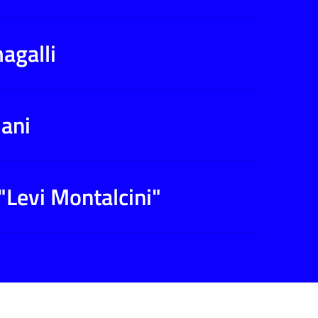
agalli
lani
"Levi Montalcini"