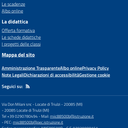
Le scadenze
Albo online
La didattica
Offerta formativa
Le schede didattiche
I progetti delle classi
Mappa del sito
Amministrazione Trasparente
Albo online
Privacy Policy
Note Legali
Dichiarazioni di accessibilità
Gestione cookie
Seguici su:
Via Don Milani snc - Locate di Triulzi - 20085 (MI)
-
20085 Locate di Triulzi (MI)
Tel +39 0290780494
- Mail:
miic88500b@istruzione.it
- PEC:
miic88500b@pec.istruzione.it