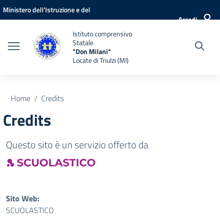
Vai ai contenuti
Vai al menu di navigazione
Vai al footer
Ministero dell'Istruzione e del
Accedi
Merito
Istituto comprensivo
Statale
"Don Milani"
Locate di Triulzi (MI)
Home
Credits
Credits
Questo sito è un servizio offerto da
Sito Web:
SCUOLASTICO