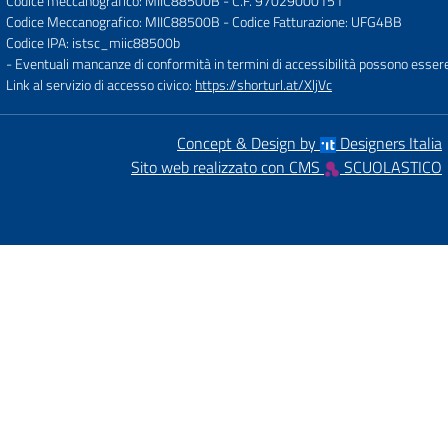
Codice meccanografico: MIIC88500B
- C.F. 97029000151
Codice Meccanografico: MIIC88500B
- Codice Fatturazione: UFG4BB
Codice IPA: istsc_miic88500b
- Eventuali mancanze di conformità in termini di accessibilità possono esser
Link al servizio di accesso civico:
https://shorturl.at/XljVc
Concept & Design by
Designers Italia
Sito web realizzato con CMS
SCUOLASTICO