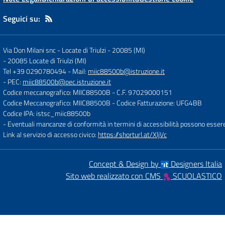
Seguici su:
Via Don Milani snc - Locate di Triulzi - 20085 (MI)
-
20085 Locate di Triulzi (MI)
Tel +39 0290780494
- Mail:
miic88500b@istruzione.it
- PEC:
miic88500b@pec.istruzione.it
Codice meccanografico: MIIC88500B
- C.F. 97029000151
Codice Meccanografico: MIIC88500B
- Codice Fatturazione: UFG4BB
Codice IPA: istsc_miic88500b
- Eventuali mancanze di conformità in termini di accessibilità possono esser
Link al servizio di accesso civico:
https://shorturl.at/XljVc
Concept & Design by
Designers Italia
Sito web realizzato con CMS
SCUOLASTICO