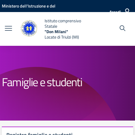
Vai ai contenuti
Vai al menu di navigazione
Vai al footer
Ministero dell'Istruzione e del
Accedi
Merito
Istituto comprensivo
Statale
"Don Milani"
Locate di Triulzi (MI)
Famiglie e studenti
Registro famiglie e studenti