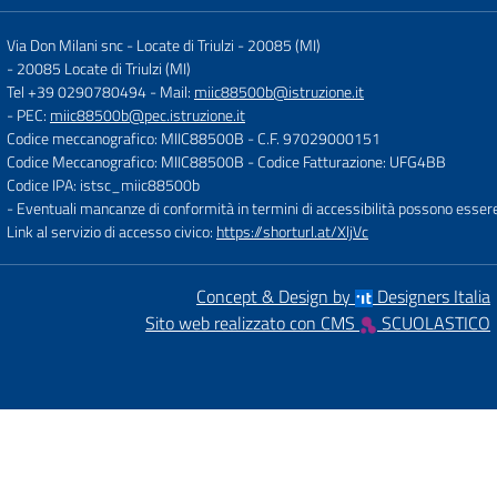
Via Don Milani snc - Locate di Triulzi - 20085 (MI)
-
20085 Locate di Triulzi (MI)
Tel +39 0290780494
- Mail:
miic88500b@istruzione.it
- PEC:
miic88500b@pec.istruzione.it
Codice meccanografico: MIIC88500B
- C.F. 97029000151
Codice Meccanografico: MIIC88500B
- Codice Fatturazione: UFG4BB
Codice IPA: istsc_miic88500b
- Eventuali mancanze di conformità in termini di accessibilità possono esser
Link al servizio di accesso civico:
https://shorturl.at/XljVc
Concept & Design by
Designers Italia
Sito web realizzato con CMS
SCUOLASTICO