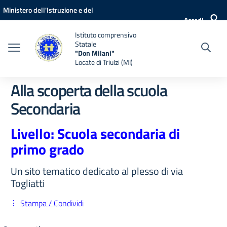
Vai ai contenuti
Vai al menu di navigazione
Vai al footer
Ministero dell'Istruzione e del
Accedi
Merito
Istituto comprensivo
Statale
"Don Milani"
Locate di Triulzi (MI)
Alla scoperta della scuola
Secondaria
Livello: Scuola secondaria di
primo grado
Un sito tematico dedicato al plesso di via
Togliatti
Stampa / Condividi