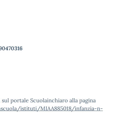
90470316
i sul portale Scuolainchiaro alla pagina
uascuola/istituti/MIAA885018/infanzia-n-