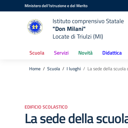
Vai ai contenuti
Vai al menu di navigazione
Vai al footer
Ministero dell'Istruzione e del Merito
Istituto comprensivo Statale
"Don Milani"
Locate di Triulzi (MI)
Scuola
Servizi
Novità
Didattica
Home
Scuola
I luoghi
La sede della scuola 
EDIFICIO SCOLASTICO
La sede della scuol