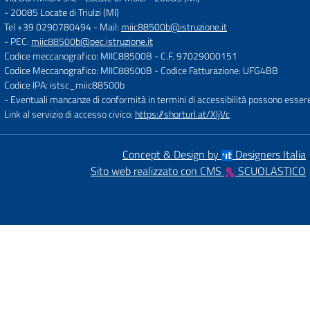
-
20085 Locate di Triulzi (MI)
Tel +39 0290780494
- Mail:
miic88500b@istruzione.it
- PEC:
miic88500b@pec.istruzione.it
Codice meccanografico: MIIC88500B
- C.F. 97029000151
Codice Meccanografico: MIIC88500B
- Codice Fatturazione: UFG4BB
Codice IPA: istsc_miic88500b
- Eventuali mancanze di conformità in termini di accessibilità possono esser
Link al servizio di accesso civico:
https://shorturl.at/XljVc
Concept & Design by
Designers Italia
Sito web realizzato con CMS
SCUOLASTICO