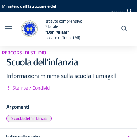
Vai ai contenuti
Vai al menu di navigazione
Vai al footer
Ministero dell'Istruzione e del
Accedi
Merito
Istituto comprensivo
Statale
"Don Milani"
Locate di Triulzi (MI)
PERCORSI DI STUDIO
Scuola dell'infanzia
Informazioni minime sulla scuola Fumagalli
Stampa / Condividi
Argomenti
Scuola dell'infanzia
Indice della pagina